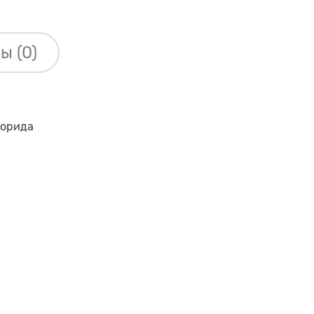
ы (0)
лорида