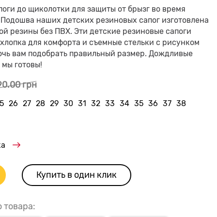
оги до щиколотки для защиты от брызг во время
 Подошва наших детских резиновых сапог изготовлена
й резины без ПВХ. Эти детские резиновые сапоги
хлопка для комфорта и съемные стельки с рисунком
мочь вам подобрать правильный размер. Дождливые
 мы готовы!
90.00 грн
5
26
27
28
29
30
31
32
33
34
35
36
37
38
ка
Купить в один клик
о товара: