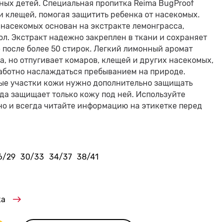
ных детей. Специальная пропитка Reima BugProof
и клещей, помогая защитить ребенка от насекомых.
 насекомых основан на экстракте лемонграсса,
л. Экстракт надежно закреплен в ткани и сохраняет
 после более 50 стирок. Легкий лимонный аромат
а, но отпугивает комаров, клещей и других насекомых,
заботно наслаждаться пребыванием на природе.
тые участки кожи нужно дополнительно защищать
да защищает только кожу под ней. Используйте
но и всегда читайте информацию на этикетке перед
6/29
30/33
34/37
38/41
ка