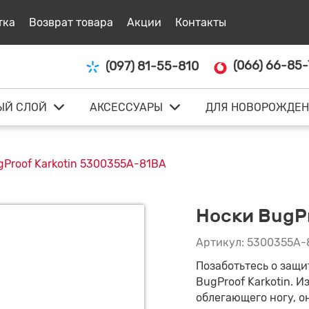
тка
Возврат товара
Акции
Контакты
(066) 66-85-
(097) 81-55-810
ЫЙ СЛОЙ
АКСЕССУАРЫ
ДЛЯ НОВОРОЖДЕ
gProof Karkotin 5300355A-81BA
Носки BugP
Артикул: 5300355A-
Позаботьтесь о защи
BugProof Karkotin. 
облегающего ногу, о