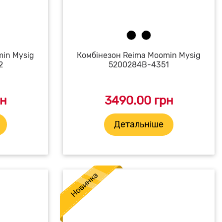
min Mysig
Комбінезон Reima Moomin Mysig
2
5200284B-4351
рн
3490.00 грн
Детальніше