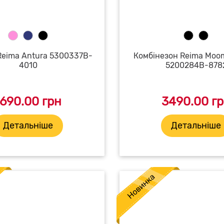
Reima Antura 5300337B-
Комбінезон Reima Moo
4010
5200284B-878
1690.00 грн
3490.00 г
Детальніше
Детальніше