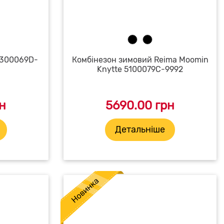
5300069D-
Комбінезон зимовий Reima Moomin
Knytte 5100079C-9992
н
5690.00 грн
Детальніше