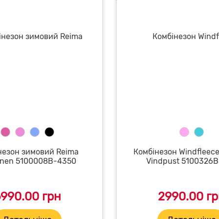
незон зимовий Reima
Комбінезон Windfleec
anen 5100008B-4350
Vindpust 5100326B
990.00 грн
2990.00 г