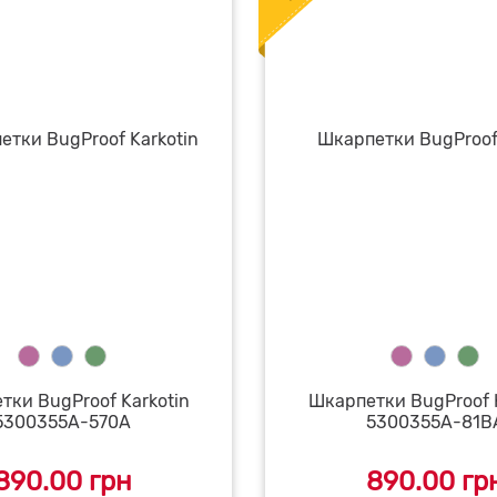
тки BugProof Karkotin
Шкарпетки BugProof K
5300355A-570A
5300355A-81B
890.00 грн
890.00 гр