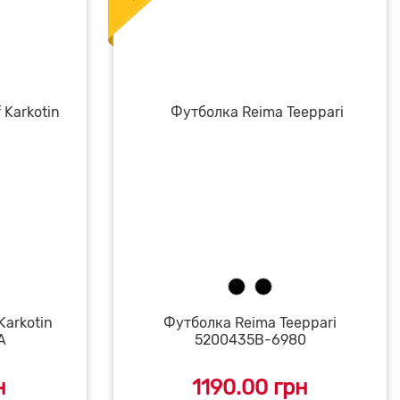
arkotin
Футболка Reima Teeppari
A
5200435B-6980
н
1190.00 грн