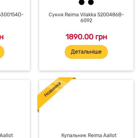
 5300154D-
Сукня Reima Vilakka 5200486B-
6092
н
1890.00 грн
Детальніше