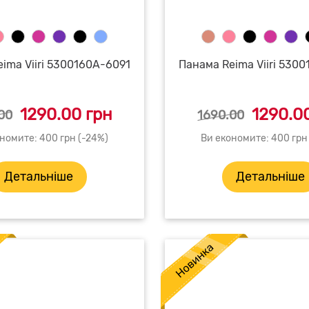
ima Viiri 5300160A-6091
Панама Reima Viiri 530
1290.00 грн
1290.00
00
1690.00
номите: 400 грн (-24%)
Ви економите: 400 грн
Детальніше
Детальніше