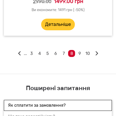
1499.00 грн
2990.00
Ви економите: 1491 грн (-50%)
Детальніше
...
3
4
5
6
7
8
9
10
Поширені запитання
Як сплатити за замовлення?