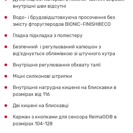
внутрішні шви відсутні
Водо- і брудовідштовхуюча просочення без
змісту фторуглеродов BIONIC-FINISH®ECO
Гладка підкладка з поліестеру
Безпечний і регульований капюшон з
від'єднується облямівкою зі штучного хутра
Внутрішня регулювання обхвату талії
Міцні силіконові штрипки
Внутрішня нагрудна кишеня на блискавки в
розмірах від 116
Дві кишені на блискавці
Карман з кнопками для сенсора ReimaGO® в
розмірах 104-128