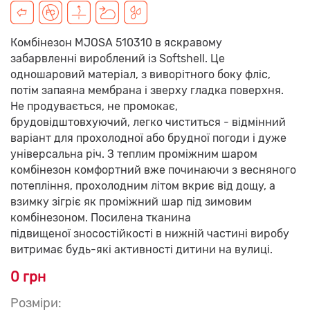
Комбінезон MJOSA 510310 в яскравому
забарвленні вироблений із Softshell. Це
одношаровий матеріал, з виворітного боку фліс,
потім запаяна мембрана і зверху гладка поверхня.
Не продувається, не промокає,
брудовідштовхуючий, легко чиститься - відмінний
варіант для прохолодної або брудної погоди і дуже
універсальна річ. З теплим проміжним шаром
комбінезон комфортний вже починаючи з весняного
потепління, прохолодним літом вкриє від дощу, а
взимку зігріє як проміжний шар під зимовим
комбінезоном. Посилена тканина
підвищеної зносостійкості в нижній частині виробу
витримає будь-які активності дитини на вулиці.
0 грн
Розміри: