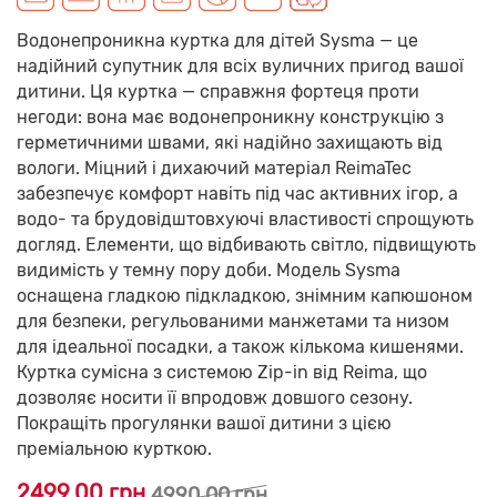
Водонепроникна куртка для дітей Sysma — це
надійний супутник для всіх вуличних пригод вашої
дитини. Ця куртка — справжня фортеця проти
негоди: вона має водонепроникну конструкцію з
герметичними швами, які надійно захищають від
вологи. Міцний і дихаючий матеріал ReimaTec
забезпечує комфорт навіть під час активних ігор, а
водо- та брудовідштовхуючі властивості спрощують
догляд. Елементи, що відбивають світло, підвищують
видимість у темну пору доби. Модель Sysma
оснащена гладкою підкладкою, знімним капюшоном
для безпеки, регульованими манжетами та низом
для ідеальної посадки, а також кількома кишенями.
Куртка сумісна з системою Zip-in від Reima, що
дозволяє носити її впродовж довшого сезону.
Покращіть прогулянки вашої дитини з цією
преміальною курткою.
2499.00 грн
4990.00 грн