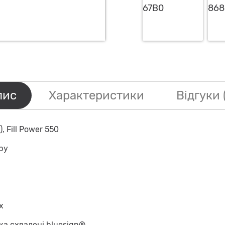
пис
Характеристики
Відгуки 
 Fill Power 550
ру
х
ка схвалені bluesign®