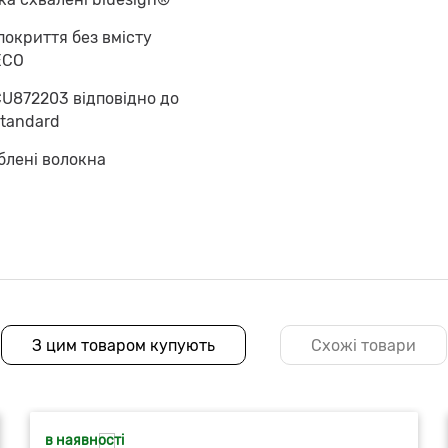
окриття без вмісту
ECO
CU872203 відповідно до
Standard
блені волокна
З цим товаром купують
Схожі товари
в наявності