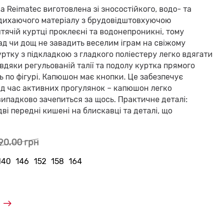
 Reimatec виготовлена зі зносостійкого, водо- та
 дихаючого матеріалу з брудовідштовхуючою
тячій куртці проклеєні та водонепроникні, тому
ад чи дощ не завадить веселим іграм на свіжому
уртку з підкладкою з гладкого поліестеру легко вдягати
вдяки регульованій талії та подолу куртка прямого
ь по фігурі. Капюшон має кнопки. Це забезпечує
ід час активних прогулянок – капюшон легко
випадково зачепиться за щось. Практичне деталі:
ві передні кишені на блискавці та деталі, що
90.00 грн
140
146
152
158
164