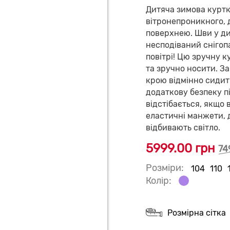
Дитяча зимова куртка
вітронепроникного,
поверхнею. Шви у ди
несподіваний снігоп
повітрі! Цю зручну к
та зручно носити. За
крою відмінно сидит
додаткову безпеку п
відстібається, якщо 
еластичні манжети, д
відбивають світло.
5999.00 грн
74
Розміри:
104
110
Колір:
Розмірна сітка