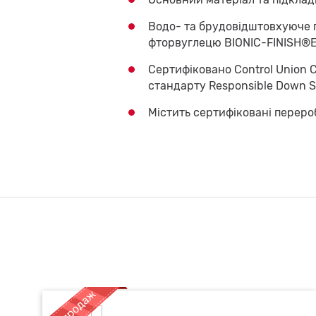
Водо- та брудовідштовхуюче п
фторвуглецю BIONIC-FINISH®
Сертифіковано Control Union 
стандарту Responsible Down 
Містить сертифіковані переро