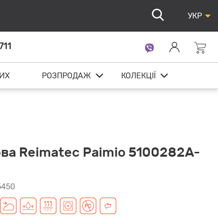
УКР
711
ИХ
РОЗПРОДАЖ
КОЛЕКЦІЇ
ва Reimatec Paimio 5100282A-
5450