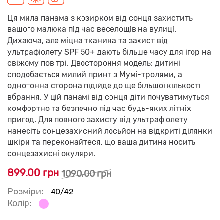
Ця мила панама з козирком від сонця захистить
вашого малюка під час веселощів на вулиці.
Дихаюча, але міцна тканина та захист від
ультрафіолету SPF 50+ дають більше часу для ігор на
свіжому повітрі. Двостороння модель: дитині
сподобається милий принт з Мумі-тролями, а
однотонна сторона підійде до ще більшої кількості
вбрання. У цій панамі від сонця діти почуватимуться
комфортно та безпечно під час будь-яких літніх
пригод. Для повного захисту від ультрафіолету
нанесіть сонцезахисний лосьйон на відкриті ділянки
шкіри та переконайтеся, що ваша дитина носить
сонцезахисні окуляри.
899.00 грн
1090.00 грн
Розміри:
40/42
Колір: