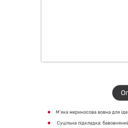
О
М’яка мериносова вовна для іде
Суцільна підкладка: бавовнян