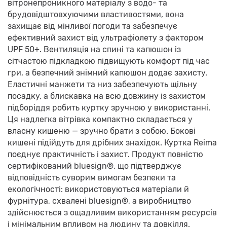
вітронепроникного матеріалу з водо- та
брудовідштовхуючими властивостями, вона
захищає від мінливої погоди та забезпечує
ефективний захист від ультрафіолету з фактором
UPF 50+. Вентиляція на спині та капюшон із
сітчастою підкладкою підвищують комфорт під час
гри, а безпечний знімний капюшон додає захисту.
Еластичні манжети та низ забезпечують щільну
посадку, а блискавка на всю довжину із захистом
підборіддя робить куртку зручною у використанні.
Ця надлегка вітрівка компактно складається у
власну кишеню — зручно брати з собою. Бокові
кишені підійдуть для дрібних знахідок. Куртка Reima
поєднує практичність і захист. Продукт повністю
сертифікований bluesign®, що підтверджує
відповідність суворим вимогам безпеки та
екологічності: використовуються матеріали й
фурнітура, схвалені bluesign®, а виробництво
здійснюється з ощадливим використанням ресурсів
і мінімальним впливом на людину та довкілля.