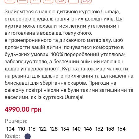
Знайомтеся з нашою дитячою курткою Uumaja,
створеною спеціально для юних дослідників. Ця
куртка може похвалитися легким утепленням і
виготовлена з водовідштовхуючого,
вітронепроникного та дихаючого матеріалу, щоб
допомогти вашій дитині почуватися комфортно в
будь-яких умовах. 100% перероблений утеплювач
забезпечує тепло, а безпечний знімний капюшон
додає універсальності. Куртка також має манжети
на резинці для щільного прилягання та дві кишені на
блискавці для зберігання скарбів. Пригоди на
свіжому повітрі ніколи не були такими затишними та
веселими, як із курткою Uumaja!
4990.00 грн
Розміри:
104
110
116
122
128
134
140
146
152
158
164
Колір: